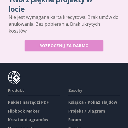
locie
Nie jest wymagana karta kredytowa. Brak umów do
anulowania. Bez pobierania. Brak ukrytych
kosztów.
ROZPOCZNIJ ZA DARMO
Produkt
Zasoby
Pakiet narzędzi PDF
Książka / Pokaz slajdów
Flipbook Maker
Projekt / Diagram
Kreator diagramów
Forum