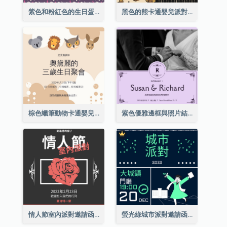
紫色和粉紅色的生日蛋糕插圖聚會請柬
黑色的熊卡通嬰兒派對請柬
棕色蠟筆動物卡通嬰兒生日邀請
紫色優雅邊框與照片結婚請柬
情人節室內派對邀請函
螢光綠城市派對邀請函