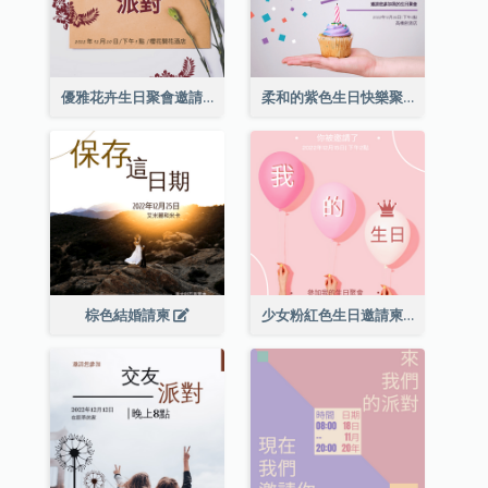
優雅花卉生日聚會邀請函
柔和的紫色生日快樂聚會請柬
棕色結婚請柬
少女粉紅色生日邀請柬