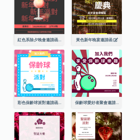
紅色系除夕晚會邀請函
黃色新年晚宴邀請函
彩色保齡球派對邀請函
保齡球愛好者聚會邀請函