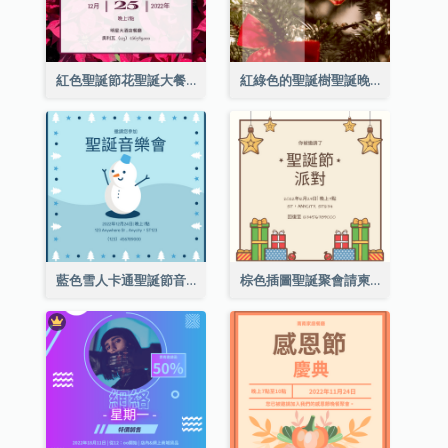
紅色聖誕節花聖誕大餐請柬
紅綠色的聖誕樹聖誕晚會邀請函
藍色雪人卡通聖誕節音樂會邀請
棕色插圖聖誕聚會請柬