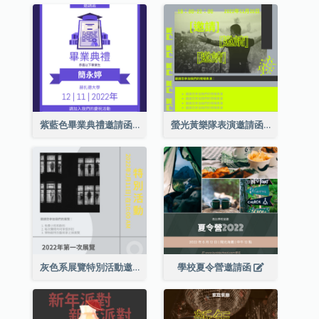
紫藍色畢業典禮邀請函
螢光黃樂隊表演邀請函
灰色系展覽特別活動邀請函
學校夏令營邀請函