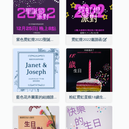
紫色霓虹燈2022聖誕晚會邀請函
霓虹燈2022邀請函
藍色花卉圖案的結婚請柬
粉紅霓虹蛋糕18歲生日請柬