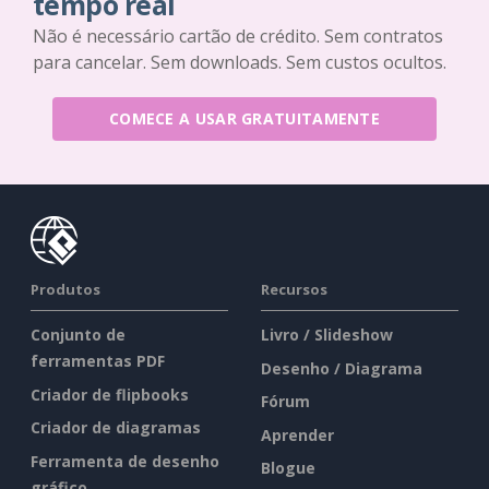
tempo real
Não é necessário cartão de crédito. Sem contratos
para cancelar. Sem downloads. Sem custos ocultos.
COMECE A USAR GRATUITAMENTE
Produtos
Recursos
Conjunto de
Livro / Slideshow
ferramentas PDF
Desenho / Diagrama
Criador de flipbooks
Fórum
Criador de diagramas
Aprender
Ferramenta de desenho
Blogue
gráfico