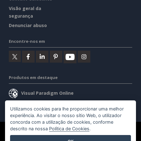
Visão geral da
segurança
Denunciar abuso
Encontre-nos em
Produtos em destaque
Visual Paradigm Online
Visual Paradigm Desktop
Utilizamos cookies para lhe proporcionar uma melhor
experiência. Ao visitar o nosso sítio Web, o utilizador
concorda com a utilização de cookies, conforme
descrito na nossa
Política de Cookies
.
©2026 by Visual Paradigm. Todos os direitos reservados.