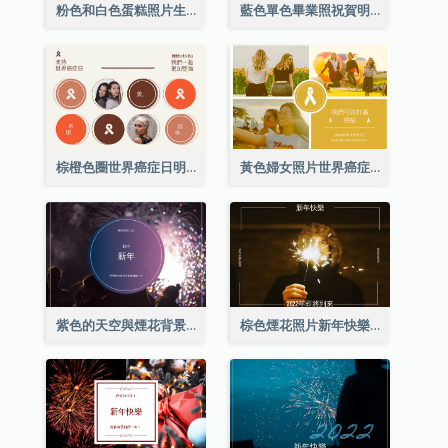
粉色和白色蛋糕照片生日明信片
藍色單色畢業照祝賀明信片
棕橙色圈世界癌症日明信片
黃色婦女照片世界癌症日明信片
紫色的天空與煙花背景新年明信片
棕色煙花照片新年快樂明信片