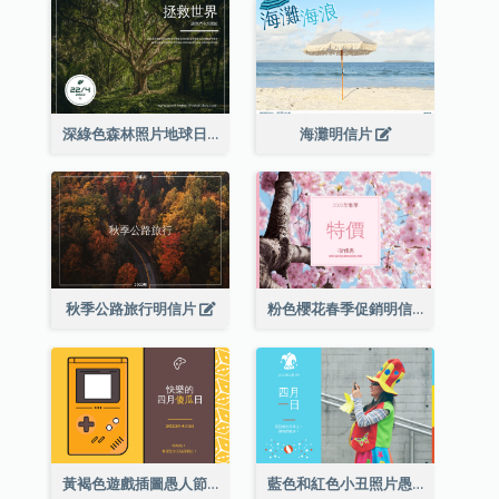
深綠色森林照片地球日明信片
海灘明信片
秋季公路旅行明信片
粉色櫻花春季促銷明信片
黃褐色遊戲插圖愚人節明信片
藍色和紅色小丑照片愚人節明信片