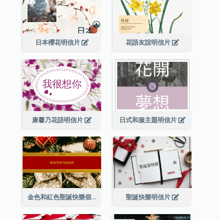
日本櫻花明信片
花語友誼明信片
康馨乃花語明信片
日式和服主題明信片
金色和紅色聖誕快樂假期明信片
聖誕快樂明信片