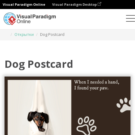
Visual Paradigm Online
Visual Paradigm Desktop
Инструмент графического дизайна
Шаблоны
Открытки
Dog Postcard
Dog Postcard