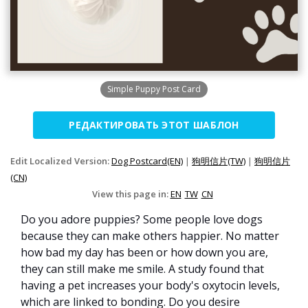
Simple Puppy Post Card
РЕДАКТИРОВАТЬ ЭТОТ ШАБЛОН
Edit Localized Version:
Dog Postcard(EN)
|
狗明信片(TW)
|
狗明信片
(CN)
View this page in:
EN
TW
CN
Do you adore puppies? Some people love dogs
because they can make others happier. No matter
how bad my day has been or how down you are,
they can still make me smile. A study found that
having a pet increases your body's oxytocin levels,
which are linked to bonding. Do you desire