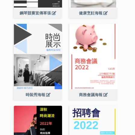
鋼琴競賽宣傳單張
健康烹飪海報
時裝秀海報
商務會議海報