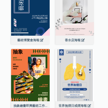
藝術博覽會海報
香水店海報
抽象繪畫即興藝術工作坊海報
世界無煙日戒煙海報