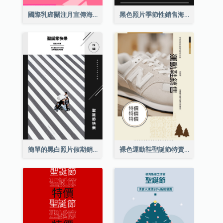
國際乳癌關注月宣傳海報
黑色照片季節性銷售海報
簡單的黑白照片假期銷售海報
裸色運動鞋聖誕節特賣海報