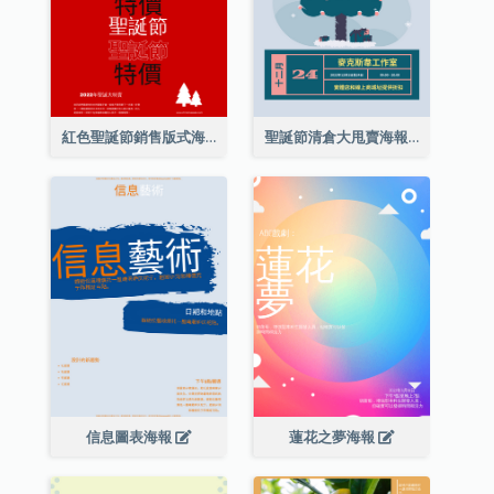
紅色聖誕節銷售版式海報
聖誕節清倉大甩賣海報
信息圖表海報
蓮花之夢海報