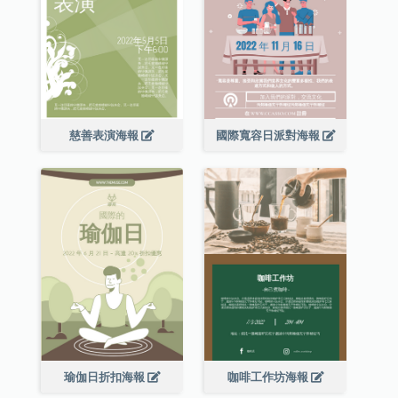
慈善表演海報
國際寬容日派對海報
瑜伽日折扣海報
咖啡工作坊海報