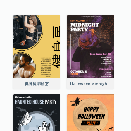
健身房海報
Halloween Midnight Party Poster