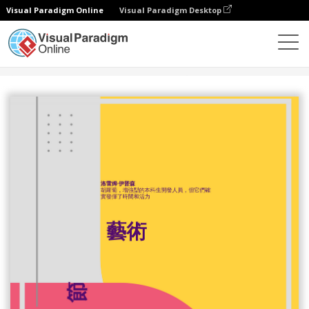
Visual Paradigm Online
Visual Paradigm Desktop
設計
模板
海報
藝術海報