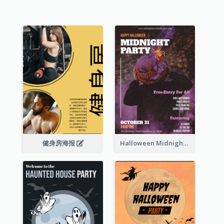
健身房海报
Halloween Midnight Party Poster