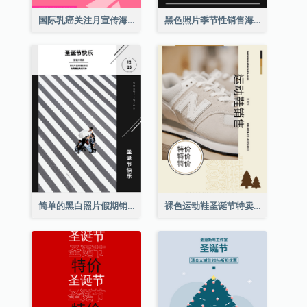
国际乳癌关注月宣传海报
黑色照片季节性销售海报
简单的黑白照片假期销售海报
裸色运动鞋圣诞节特卖海报