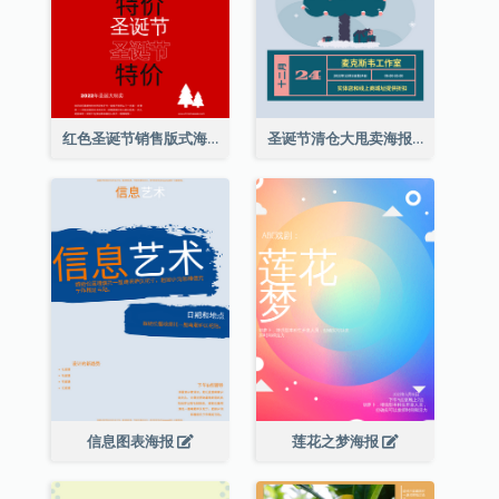
红色圣诞节销售版式海报
圣诞节清仓大甩卖海报
信息图表海报
莲花之梦海报