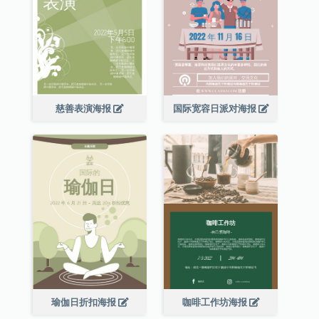
慈善表演海报
国际宽容日派对海报
瑜伽日折扣海报
咖啡工作坊海报