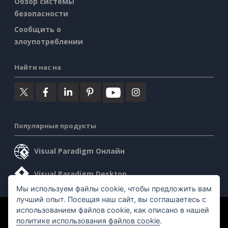
Обзор системы
безопасности
Сообщить о
злоупотреблении
Найти нас на
Популярные продукты
Visual Paradigm Онлайн
Visual Paradigm Desktop
Мы используем файлы cookie, чтобы предложить вам
лучший опыт. Посещая наш сайт, вы соглашаетесь с
использованием файлов cookie, как описано в нашей
©2026 by Visual Paradigm. Все права защищены.
политике использования файлов cookie
.