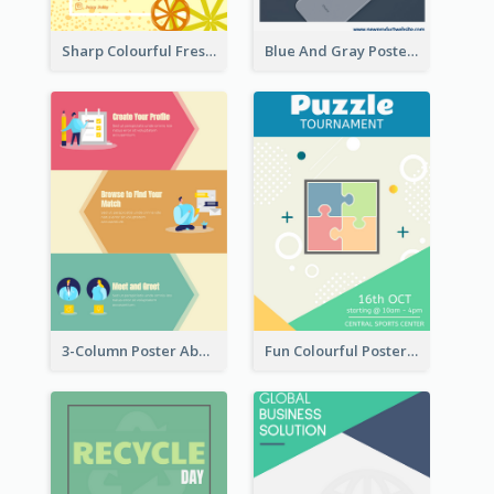
Sharp Colourful Fresh Juice Poster
Blue And Gray Poster About Sale Of New Products
3-Column Poster About Flows Of Matching
Fun Colourful Poster Design Of Puzzle Tournament