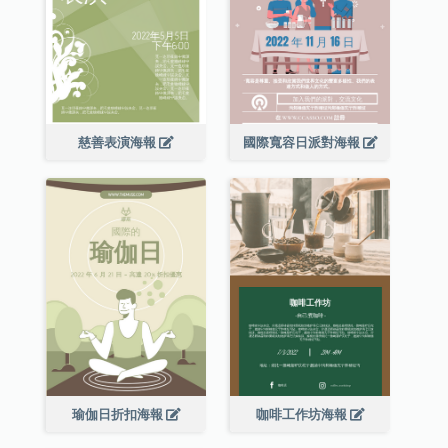
慈善表演海報
國際寬容日派對海報
瑜伽日折扣海報
咖啡工作坊海報