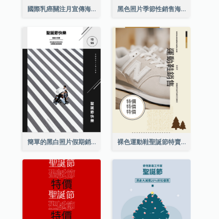
國際乳癌關注月宣傳海報
黑色照片季節性銷售海報
簡單的黑白照片假期銷售海報
裸色運動鞋聖誕節特賣海報