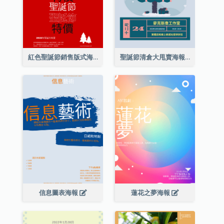
紅色聖誕節銷售版式海報
聖誕節清倉大甩賣海報
信息圖表海報
蓮花之夢海報