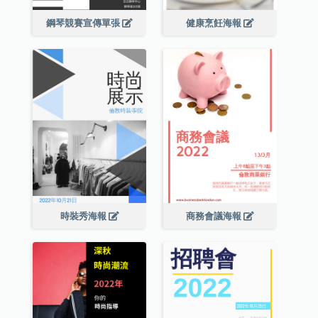
鋼琴競賽宣傳單張
健康烹飪海報
時裝秀海報
商務會議海報