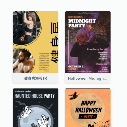
健身房海報
Halloween Midnight Party Poster