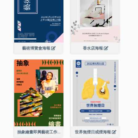
藝術博覽會海報
香水店海報
抽象繪畫即興藝術工作坊海報
世界無煙日戒煙海報