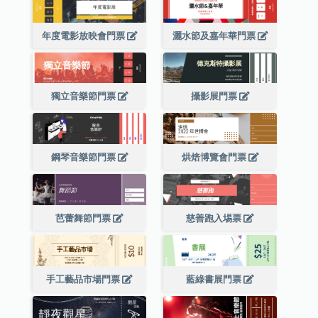
年度電影放映會門票
灑水節及嘉年華門票
獨立音樂節門票
攝影展門票
鋼琴音樂節門票
烘焙博覽會門票
芭蕾舞節門票
慈善跑入埸票
手工藝品市場門票
藍綠書展門票