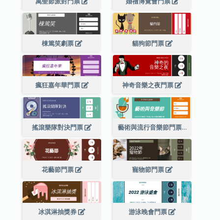
萬聖節派對門票
婚禮博覽會門票
棟篤笑劇票
貓狗節門票
瘋狂嘉年華門票
神奇音樂之夜門票
搖滾樂隊對決門票
藝術與流行音樂節門票
花藝節門票
寵物節門票
冰淇淋抽獎券
游泳晚會門票