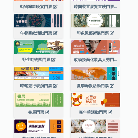
動物籌款晚宴門票
時間裝置展覽首映門票
午餐籌款活動門票
印象派藝術展門票
野生動物園門票
改頭換面化妝真人秀門票
時髦遊行表演門票
夏季籌款活動門票
書展門票
嘉年華活動門票