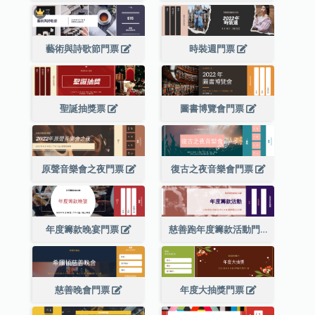
藝術與詩歌節門票
時裝週門票
聖誕抽獎票
圖書博覽會門票
原聲音樂會之夜門票
復古之夜音樂會門票
年度籌款晚宴門票
慈善跑年度籌款活動門票
慈善晚會門票
年度大抽獎門票