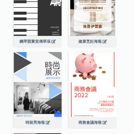
鋼琴競賽宣傳單張
健康烹飪海報
時裝秀海報
商務會議海報