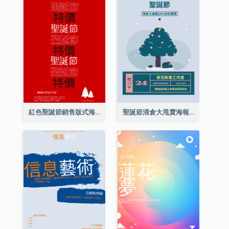
紅色聖誕節銷售版式海報
聖誕節清倉大甩賣海報