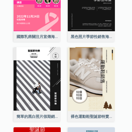
國際乳癌關注月宣傳海報
黑色照片季節性銷售海報
簡單的黑白照片假期銷售海報
裸色運動鞋聖誕節特賣海報