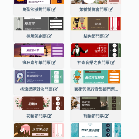
萬聖節派對門票
婚禮博覽會門票
棟篤笑劇票
貓狗節門票
瘋狂嘉年華門票
神奇音樂之夜門票
搖滾樂隊對決門票
藝術與流行音樂節門票
花藝節門票
寵物節門票