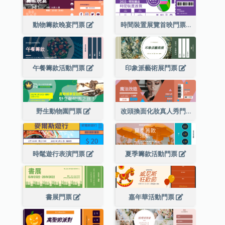
動物籌款晚宴門票
時間裝置展覽首映門票
午餐籌款活動門票
印象派藝術展門票
野生動物園門票
改頭換面化妝真人秀門票
時髦遊行表演門票
夏季籌款活動門票
書展門票
嘉年華活動門票