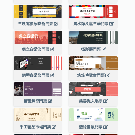
年度電影放映會門票
灑水節及嘉年華門票
獨立音樂節門票
攝影展門票
鋼琴音樂節門票
烘焙博覽會門票
芭蕾舞節門票
慈善跑入埸票
手工藝品市場門票
藍綠書展門票