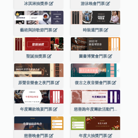
冰淇淋抽獎券
游泳晚會門票
藝術與詩歌節門票
時裝週門票
聖誕抽獎票
圖書博覽會門票
原聲音樂會之夜門票
復古之夜音樂會門票
年度籌款晚宴門票
慈善跑年度籌款活動門票
慈善晚會門票
年度大抽獎門票