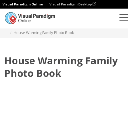
Visual Paradigm Online
Visual Paradigm Desktop
相冊
模板
家庭照片簿
House Warming Family Photo Book
House Warming Family
Photo Book