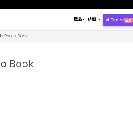
產品
功能
AI Tools
全新
nds Photo Book
to Book