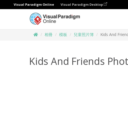
Visual Paradigm Online
Visual Paradigm Desktop
相冊
模板
兒童照片簿
Kids And Frie
Kids And Friends Pho