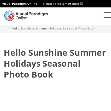
Visual Paradigm Online
Visual Paradigm Desktop
相冊
模板
季節性照相簿
Hello Sunshine Summer Holidays Seasonal Photo Book
Hello Sunshine Summer
Holidays Seasonal
Photo Book