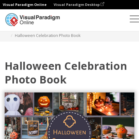
Visual Paradigm Online
Visual Paradigm Desktop
相冊
模板
季節性照相簿
Halloween Celebration Photo Book
Halloween Celebration
Photo Book