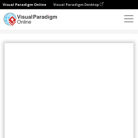
Visual Paradigm Online
Visual Paradigm Desktop
設計
模板
Instagram 帖子
Blank Instagram Post