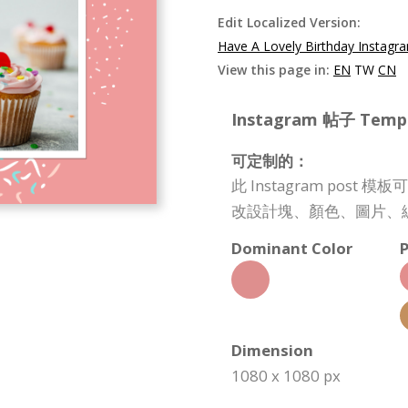
Edit Localized Version:
Have A Lovely Birthday Instagr
View this page in:
EN
TW
CN
Instagram 帖子 Templa
可定制的：
此 Instagram po
改設計塊、顏色、圖片、
Dominant Color
P
Dimension
1080 x 1080 px