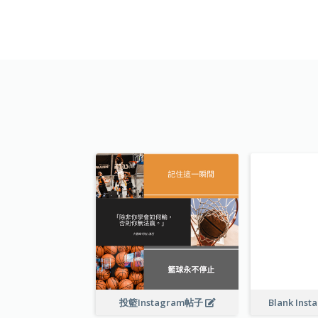
投籃Instagram帖子
Blank Inst