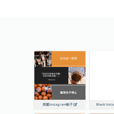
投籃Instagram帖子
Blank Inst