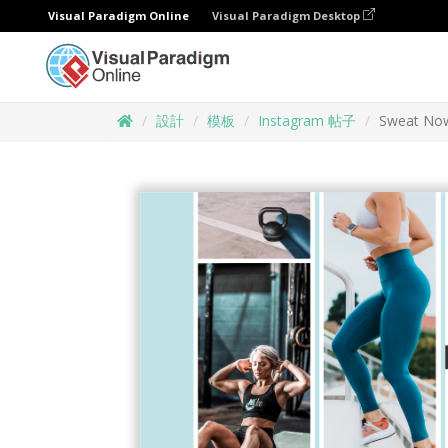
Visual Paradigm Online
Visual Paradigm Desktop
設計
模板
Instagram 帖子
Sweat Now