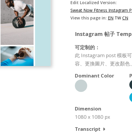
Edit Localized Version:
Sweat Now Fitness Instagram P
View this page in:
EN
TW
CN
Instagram 帖子 Templa
可定制的：
此 Instagram po
容、更換圖片、更改顏色
Dominant Color
P
Dimension
1080 x 1080 px
Transcript