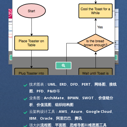
技术图表：
UML
、
ERD
、
DFD
、
PERT
、
网络图
、
接线
图
、
PFD
、
P&ID
等
业务图：
ArchiMate
、
BPMN
、
SWOT
、
价值链分
析
、
价值流图
、
组织结构图
云架构设计工具：
AWS
、
Azure
、
Google Cloud
、
IBM
、
Oracle
、
阿里巴巴
、
腾讯
强大的
流程图
、
平面图
、
思维导图
和
维恩图工具