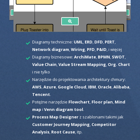
Diagramy techniczne:
UML
,
ERD
,
DFD
,
PERT
,
Network diagram
,
Wiring
,
PFD
,
P&ID
, i więcej
Diagramy biznesowe:
ArchiMate
,
BPMN
,
SWOT
,
Value Chain
,
Value Stream Mapping
,
Org. Chart
i nie tylko
Narzędzie do projektowania architektury chmury:
AWS
,
Azure
,
Google Cloud
,
IBM
,
Oracle
,
Alibaba
,
Tencent
.
Potężne narzędzie
Flowchart
,
Floor plan
,
Mind
map
i
Venn diagram tool
.
Process Map Designer
z szablonami takimi jak
Customer Journey Mapping
,
Competitor
Analysis
,
Root Cause
, itp.