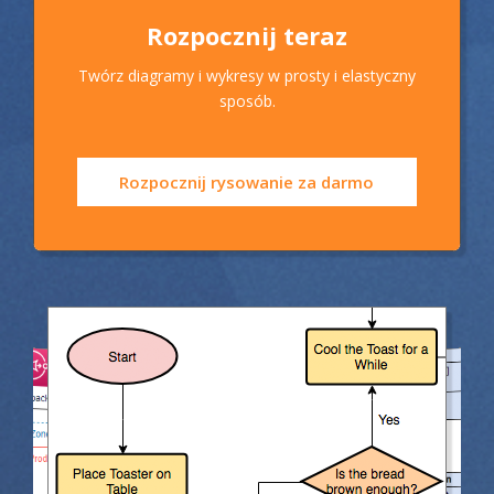
Rozpocznij teraz
Twórz diagramy i wykresy w prosty i elastyczny
sposób.
Rozpocznij rysowanie za darmo