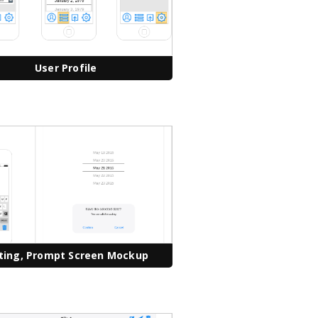
User Profile
iting, Prompt Screen Mockup