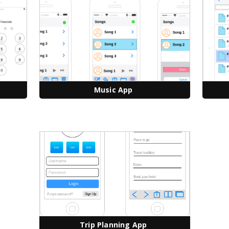
Music App
Trip Planning App