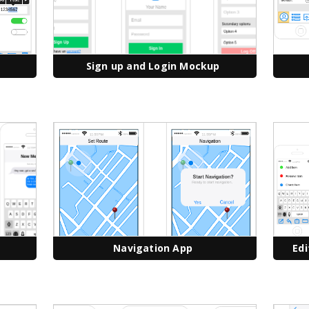
Sign up and Login Mockup
Navigation App
Ed