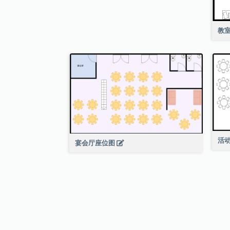
教
活
宴会厅座位图