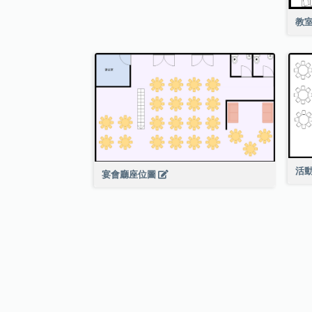
教
活
宴會廳座位圖