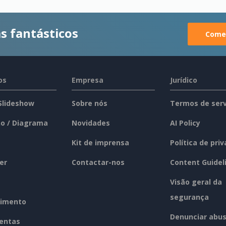
s fantásticos
Comec
os
Empresa
Jurídico
 Slideshow
Sobre nós
Termos de serv
o / Diagrama
Novidades
AI Policy
Kit de imprensa
Política de pri
er
Contactar-nos
Content Guidel
Visão geral da
segurança
imento
Denunciar abu
entas