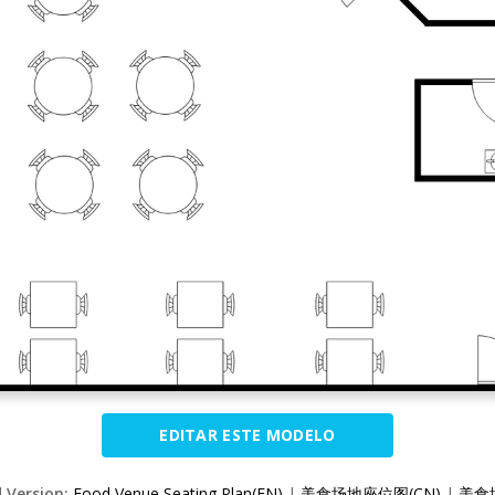
EDITAR ESTE MODELO
d Version:
Food Venue Seating Plan(EN)
|
美食场地座位图(CN)
|
美食