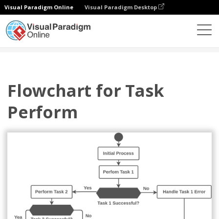
Visual Paradigm Online
Visual Paradigm Desktop
图表
模板
泳道图
Flowchart for Task Perform
Flowchart for Task
Perform