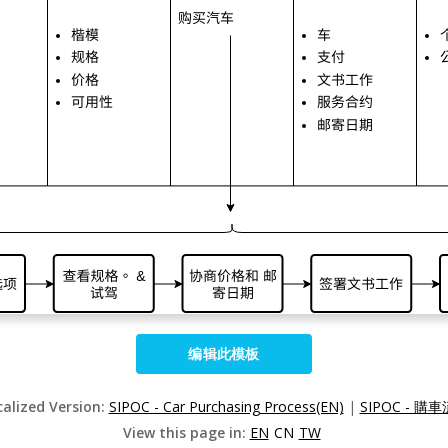
编辑此模板
calized Version:
SIPOC - Car Purchasing Process(EN)
|
SIPOC - 購車
View this page in:
EN
CN
TW