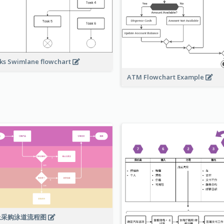
ks Swimlane flowchart
ATM Flowchart Example
上采购泳道流程图