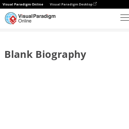
Visual Paradigm Online
Visual Paradigm Desktop
翻页书本
模板
传记
Blank Biography
Blank Biography