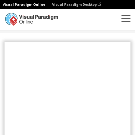
Visual Paradigm Online
Visual Paradigm Desktop
插图
模板
着陆页（商业）
Blank Landing Page