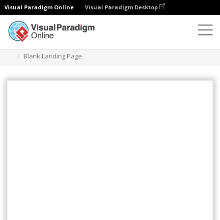
Visual Paradigm Online
Visual Paradigm Desktop
Ilustracje
Szablony
Strony docelowe (biznesowe)
Blank Landing Page