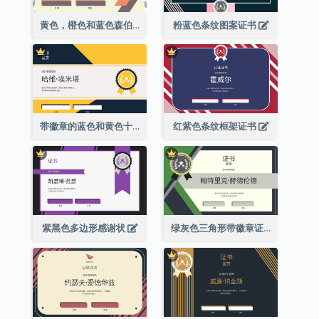
黄色，橙色和蓝色森伯斯特证书
粉蓝色条纹图案证书
带徽章的蓝色和黄色十年证书
红紫色条纹框架证书
紫黑色多边形感谢状
绿灰色三角形带徽章证书