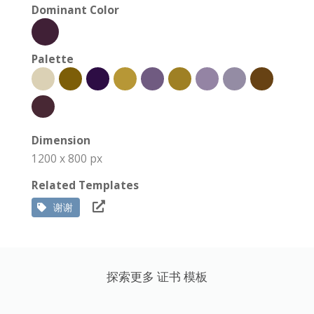
Dominant Color
Palette
Dimension
1200 x 800 px
Related Templates
谢谢
探索更多 证书 模板