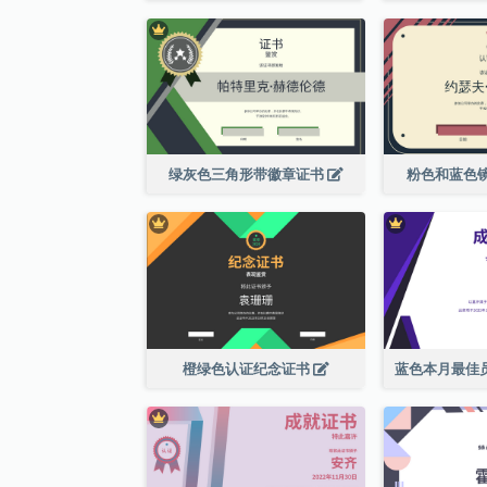
绿灰色三角形带徽章证书
粉色和蓝色
橙绿色认证纪念证书