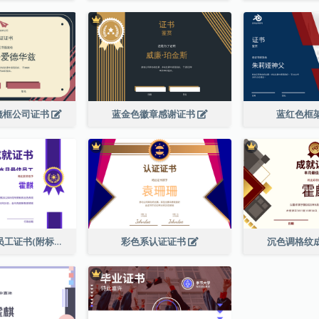
镜框公司证书
蓝金色徽章感谢证书
蓝红色框
蓝色本月最佳员工证书(附标志)
彩色系认证证书
沉色调格纹