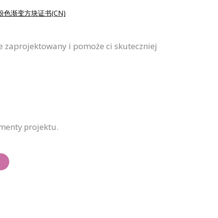
粉色渐变方块证书(CN)
e zaprojektowany i pomoże ci skuteczniej
ementy projektu.