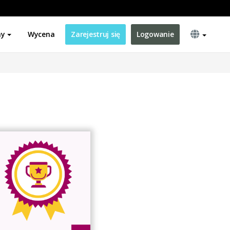
ny
Wycena
Zarejestruj się
Logowanie