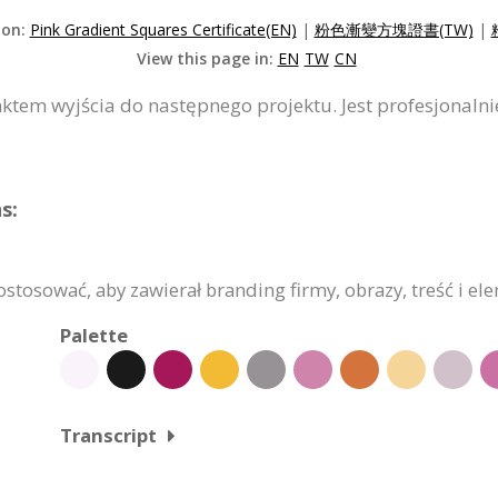
ion:
Pink Gradient Squares Certificate(EN)
|
粉色漸變方塊證書(TW)
|
View this page in:
EN
TW
CN
nktem wyjścia do następnego projektu. Jest profesjonalni
s:
stosować, aby zawierał branding firmy, obrazy, treść i el
Palette
Transcript