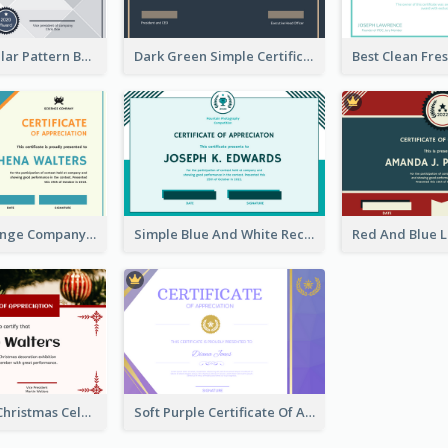
Grey Triangular Pattern Best Certificate Design
Dark Green Simple Certificate For Best Employee
Blue And Orange Company Triangles With Badge Certificate
Simple Blue And White Rectangle Certificate
Red Elegant Christmas Celebration Certificate
Soft Purple Certificate Of Appreciation Design Idea