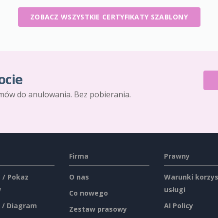
ZOBACZ WSZYSTKIE CERTYFIKATY SZABLONY
ocie
mów do anulowania. Bez pobierania.
Firma
Prawny
 / Pokaz
O nas
Warunki korzys
w
usługi
Co nowego
 / Diagram
AI Policy
Zestaw prasowy