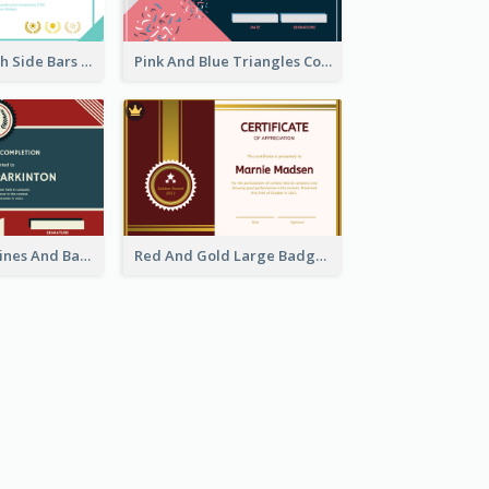
Best Clean Fresh Side Bars Cyber Certificate Design
Pink And Blue Triangles Confetti Celebration Certificate
Red And Blue Lines And Badge Completion Certificate
Red And Gold Large Badge Certificate