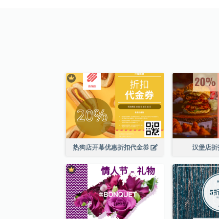
热狗店开幕优惠折扣代金券
汉堡店折