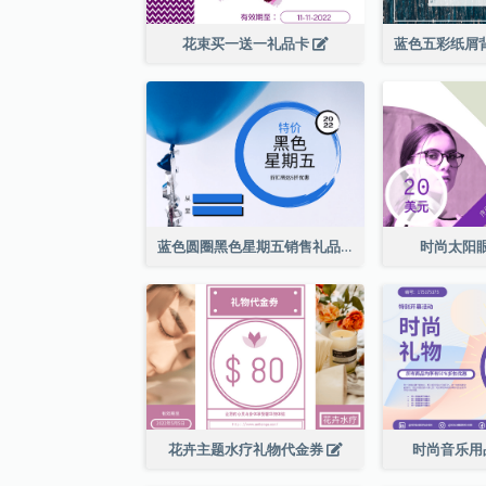
花束买一送一礼品卡
蓝色圆圈黑色星期五销售礼品卡
时尚太阳
花卉主题水疗礼物代金券
时尚音乐用