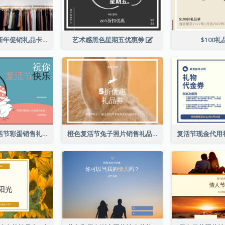
黑色购物写真新年促销礼品卡
艺术感黑色星期五优惠券
$100
粉色和蓝色复活节彩蛋销售礼品卡
橙色复活节兔子照片销售礼品卡