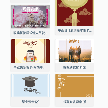
平面设计农历新年贺卡与装饰
玫瑰拼接样式情人节贺卡
毕业快乐贺卡(附简单配图)
谢谢朋友贺卡
毕业贺卡
很高兴认识您