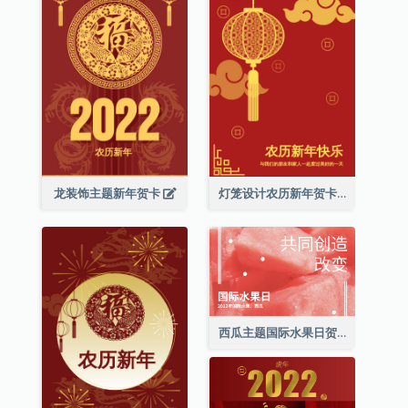
龙装饰主题新年贺卡
灯笼设计农历新年贺卡
西瓜主题国际水果日贺卡