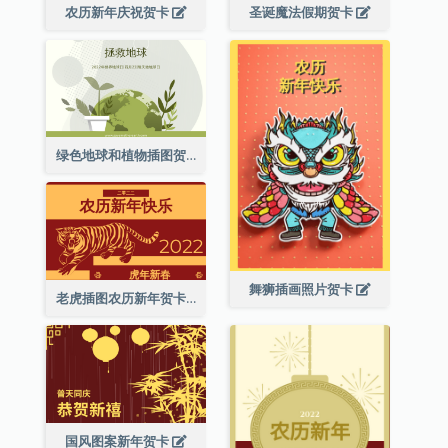
农历新年庆祝贺卡
圣诞魔法假期贺卡
绿色地球和植物插图贺卡
舞狮插画照片贺卡
老虎插图农历新年贺卡
国风图案新年贺卡