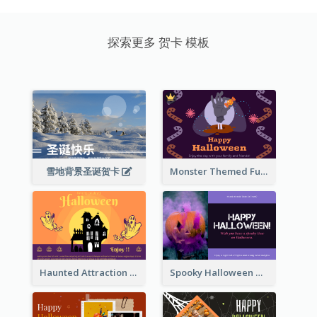
探索更多 贺卡 模板
雪地背景圣诞贺卡
Monster Themed Fun Halloween Greeting Card
Haunted Attraction Themed Halloween Card
Spooky Halloween Greeting Card