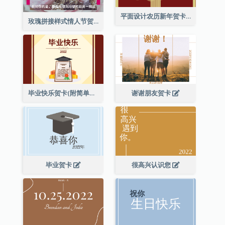
平面设计农历新年贺卡与装饰
玫瑰拼接样式情人节贺卡
毕业快乐贺卡(附简单配图)
谢谢朋友贺卡
毕业贺卡
很高兴认识您