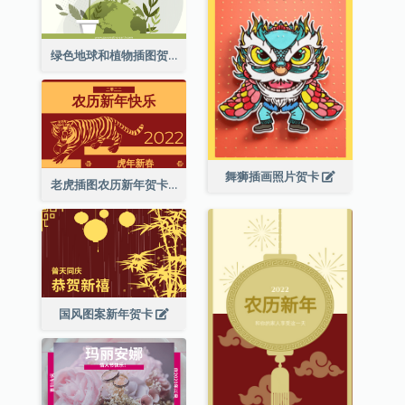
绿色地球和植物插图贺卡
舞狮插画照片贺卡
老虎插图农历新年贺卡
国风图案新年贺卡