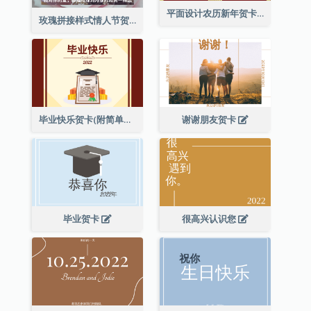
平面设计农历新年贺卡与装饰
玫瑰拼接样式情人节贺卡
毕业快乐贺卡(附简单配图)
谢谢朋友贺卡
毕业贺卡
很高兴认识您