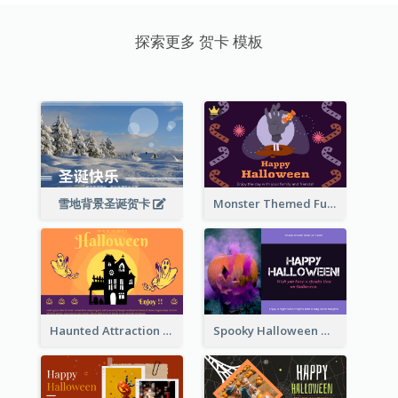
探索更多 贺卡 模板
雪地背景圣诞贺卡
Monster Themed Fun Halloween Greeting Card
Haunted Attraction Themed Halloween Card
Spooky Halloween Greeting Card