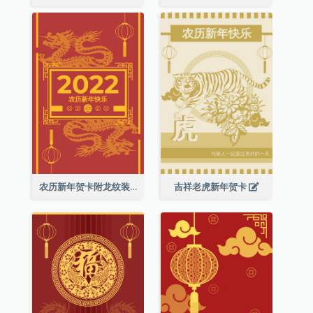
农历新年贺卡附龙纹装饰
吉祥老虎新年贺卡