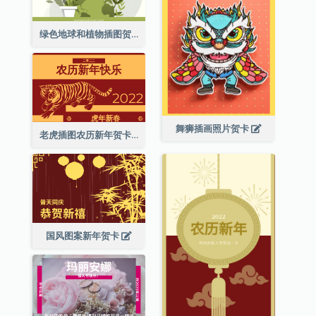
绿色地球和植物插图贺卡
舞狮插画照片贺卡
老虎插图农历新年贺卡
国风图案新年贺卡