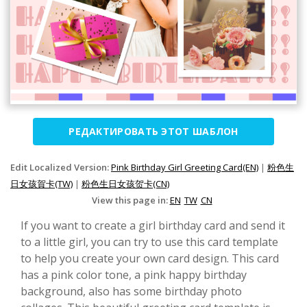
РЕДАКТИРОВАТЬ ЭТОТ ШАБЛОН
Edit Localized Version:
Pink Birthday Girl Greeting Card(EN)
|
粉色生
日女孩賀卡(TW)
|
粉色生日女孩贺卡(CN)
View this page in:
EN
TW
CN
If you want to create a girl birthday card and send it
to a little girl, you can try to use this card template
to help you create your own card design. This card
has a pink color tone, a pink happy birthday
background, also has some birthday photo