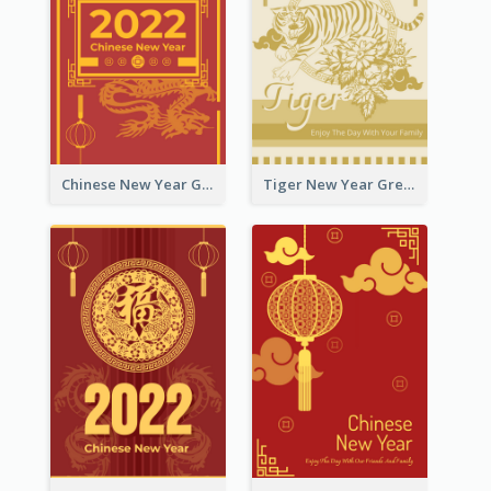
Chinese New Year Greeting Card With Graphic Decorations
Tiger New Year Greeting Card With Decorations