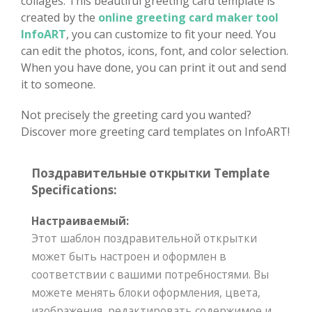
collages. This beautiful greeting card template is
created by the
online greeting card maker tool
InfoART
, you can customize to fit your need. You
can edit the photos, icons, font, and color selection.
When you have done, you can print it out and send
it to someone.
Not precisely the greeting card you wanted?
Discover more greeting card templates on InfoART!
Поздравительные открытки Template
Specifications:
Настраиваемый:
Этот шаблон поздравительной открытки
может быть настроен и оформлен в
соответствии с вашими потребностями. Вы
можете менять блоки оформления, цвета,
изображения, редактировать содержимое и