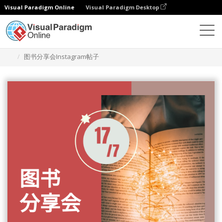
Visual Paradigm Online
Visual Paradigm Desktop
设计
模板
Instagram 帖子
图书分享会Instagram帖子