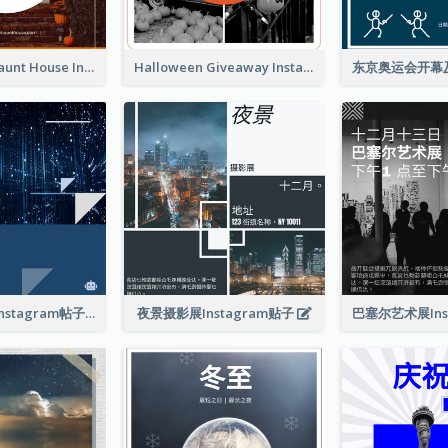
Halloween Haunt House Instagram Post
Halloween Giveaway Instagram Post
技术发展会议Instagram帖子
夜景摄影展Instagram贴子