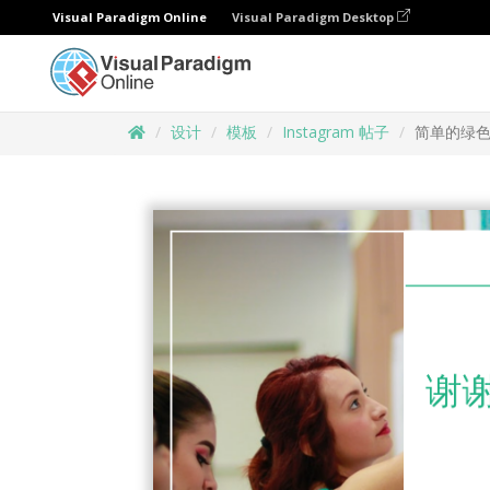
Visual Paradigm Online
Visual Paradigm Desktop
设计
模板
Instagram 帖子
简单的绿色照