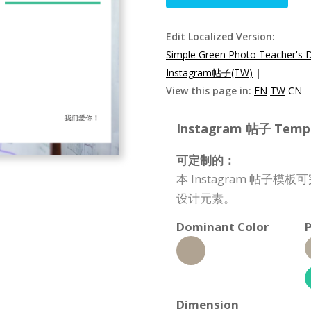
Edit Localized Version:
Simple Green Photo Teacher's 
Instagram帖子(TW)
|
View this page in:
EN
TW
CN
Instagram 帖子 Templa
可定制的：
本 Instagram 帖
设计元素。
Dominant Color
P
Dimension