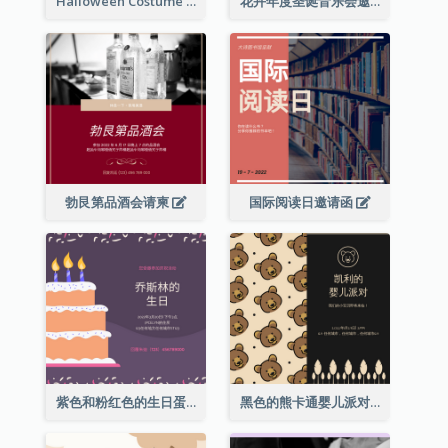
Halloween Costume Party Invitation
花卉年度圣诞音乐会邀请函
勃艮第品酒会请柬
国际阅读日邀请函
紫色和粉红色的生日蛋糕插图聚会请柬
黑色的熊卡通婴儿派对请柬