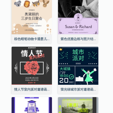
棕色蜡笔动物卡通婴儿生日邀请
紫色优雅边框与照片结婚请柬
情人节室内派对邀请函
萤光绿城市派对邀请函