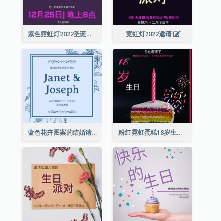
紫色霓虹灯2022圣诞晚会邀请函
霓虹灯2022邀请
蓝色花卉图案的结婚请柬
粉红霓虹蛋糕18岁生日请柬