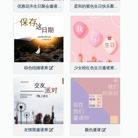
优雅花卉生日聚会邀请函
柔和的紫色生日快乐聚会请柬
棕色结婚请柬
少女粉红色生日邀请柬
友情黑邀请柬
颜色邀请