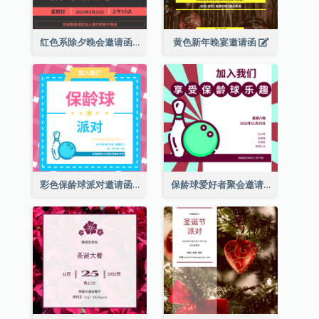
红色系除夕晚会邀请函
黄色新年晚宴邀请函
彩色保龄球派对邀请函
保龄球爱好者聚会邀请函