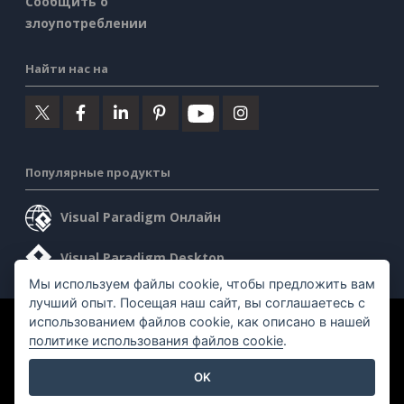
Сообщить о
злоупотреблении
Найти нас на
Популярные продукты
Visual Paradigm Онлайн
Visual Paradigm Desktop
Мы используем файлы cookie, чтобы предложить вам
лучший опыт. Посещая наш сайт, вы соглашаетесь с
использованием файлов cookie, как описано в нашей
©2026 by Visual Paradigm. Все права защищены.
политике использования файлов cookie
.
Условия предоставления услуг
AI Policy
OK
Политика конфиденциальности
Content Guidelines