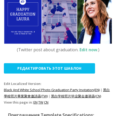
(Twitter post about graduation.
Edit now
.)
РЕДАКТИРОВАТЬ ЭТОТ ШАБЛОН
Edit Localized Version:
Black And White School Photo Graduation Party Invitation(EN)
|
黑白
學校照片畢業聚會邀請函(TW)
|
黑白学校照片毕业聚会邀请函(CN)
View this page in:
EN
TW
CN
Приглашения Template Specifications: