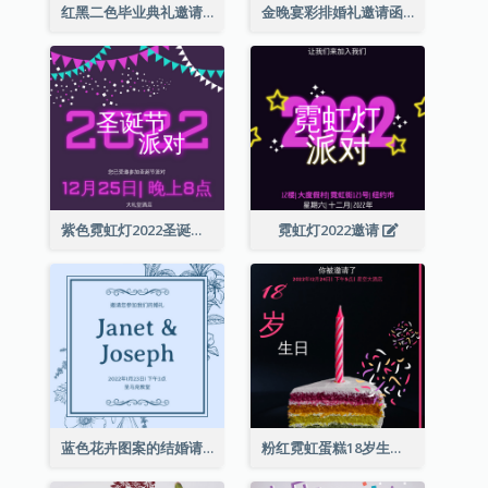
红黑二色毕业典礼邀请函
金晚宴彩排婚礼邀请函
紫色霓虹灯2022圣诞晚会邀请函
霓虹灯2022邀请
蓝色花卉图案的结婚请柬
粉红霓虹蛋糕18岁生日请柬