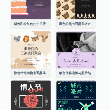
紫色和粉红色的生日蛋糕插图聚会请柬
黑色的熊卡通婴儿派对请柬
棕色蜡笔动物卡通婴儿生日邀请
紫色优雅边框与照片结婚请柬