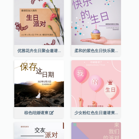
优雅花卉生日聚会邀请函
柔和的紫色生日快乐聚会请柬
棕色结婚请柬
少女粉红色生日邀请柬