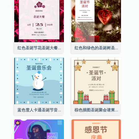
红色圣诞节花圣诞大餐请柬
红色和绿色的圣诞树圣诞派对邀请函
蓝色雪人卡通圣诞节音乐会邀请
棕色插图圣诞聚会请柬