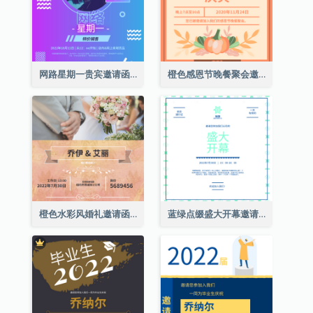
网路星期一贵宾邀请函
橙色感恩节晚餐聚会邀请函
橙色水彩风婚礼邀请函
蓝绿点缀盛大开幕邀请函