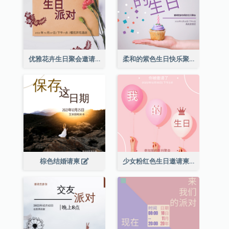
优雅花卉生日聚会邀请函
柔和的紫色生日快乐聚会请柬
棕色结婚请柬
少女粉红色生日邀请柬