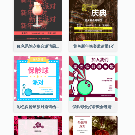
红色系除夕晚会邀请函
黄色新年晚宴邀请函
彩色保龄球派对邀请函
保龄球爱好者聚会邀请函