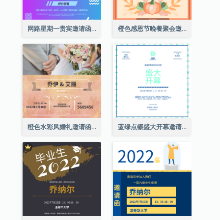
网路星期一贵宾邀请函
橙色感恩节晚餐聚会邀请函
橙色水彩风婚礼邀请函
蓝绿点缀盛大开幕邀请函