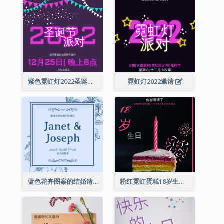
紫色霓虹灯2022圣诞晚会邀请函
霓虹灯2022邀请
蓝色花卉图案的结婚请柬
粉红霓虹蛋糕18岁生日请柬