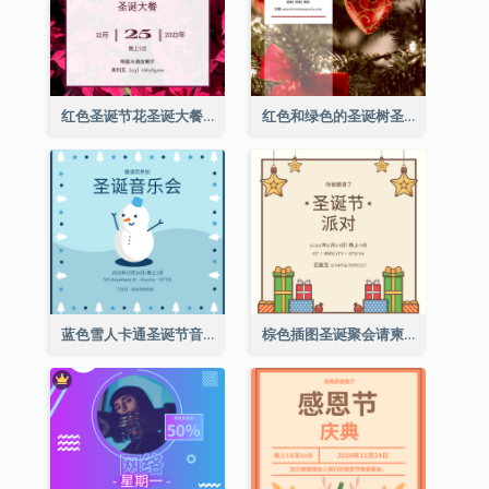
红色圣诞节花圣诞大餐请柬
红色和绿色的圣诞树圣诞派对邀请函
蓝色雪人卡通圣诞节音乐会邀请
棕色插图圣诞聚会请柬