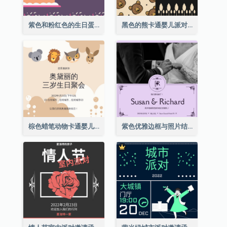
紫色和粉红色的生日蛋糕插图聚会请柬
黑色的熊卡通婴儿派对请柬
棕色蜡笔动物卡通婴儿生日邀请
紫色优雅边框与照片结婚请柬