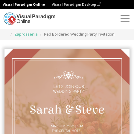
Visual Paradigm Online
Visual Paradigm Desktop
Narzędzie do projektowania grafiki
Szablony
Zaproszenia
Red Bordered Wedding Party Invitation