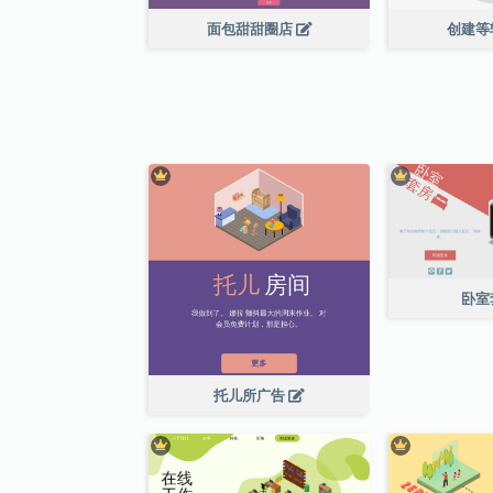
面包甜甜圈店
创建等
卧室
托儿所广告