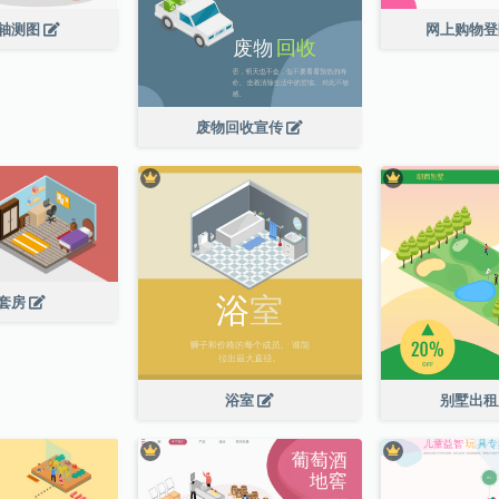
轴测图
网上购物
废物回收宣传
套房
浴室
别墅出