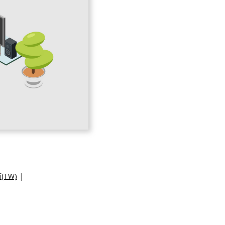
TW)
|