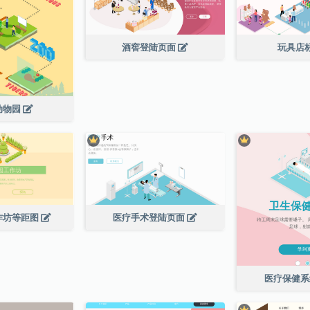
酒窖登陆页面
玩具店
动物园
作坊等距图
医疗手术登陆页面
医疗保健