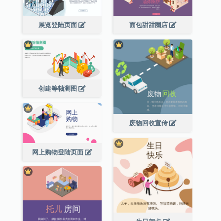
展览登陆页面
面包甜甜圈店
创建等轴测图
废物回收宣传
网上购物登陆页面