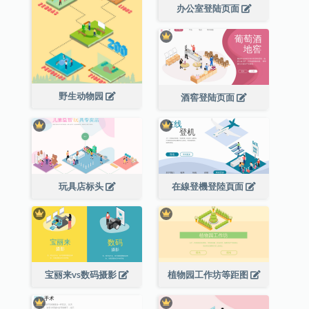
办公室登陆页面
野生动物园
酒窖登陆页面
玩具店标头
在線登機登陸頁面
宝丽来vs数码摄影
植物园工作坊等距图