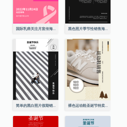
国际乳癌关注月宣传海报
黑色照片季节性销售海报
简单的黑白照片假期销售海报
裸色运动鞋圣诞节特卖海报