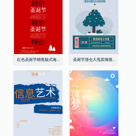
红色圣诞节销售版式海报
圣诞节清仓大甩卖海报