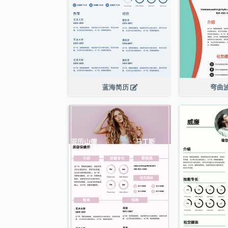
蓝海简历
弯曲