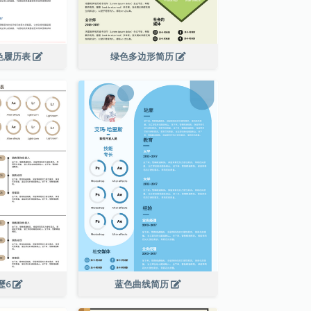
色履历表
绿色多边形简历
歷6
蓝色曲线简历