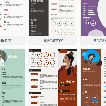
波恢复
棕粉色简历
紫色气