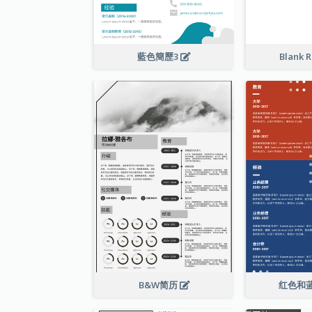
藍色簡歷3
Blank 
B&W简历
红色和