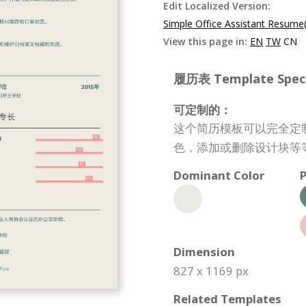
Edit Localized Version:
Simple Office Assistant Resume
View this page in:
EN
TW
CN
履历表 Template Specif
可定制的：
这个简历模板可以完全定
色，添加或删除设计块等
Dominant Color
P
Dimension
827 x 1169 px
Related Templates