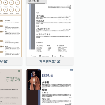
历3
簡單的簡歷5