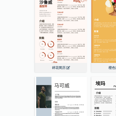
碎花简历
橙色