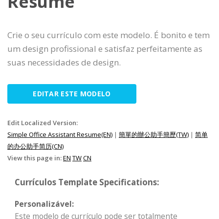
Resume
Crie o seu currículo com este modelo. É bonito e tem
um design profissional e satisfaz perfeitamente as
suas necessidades de design.
EDITAR ESTE MODELO
Edit Localized Version:
Simple Office Assistant Resume(EN)
|
簡單的辦公助手簡歷(TW)
|
简单
的办公助手简历(CN)
View this page in:
EN
TW
CN
Currículos Template Specifications:
Personalizável:
Este modelo de currículo pode ser totalmente